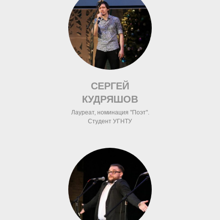
СЕРГЕЙ
КУДРЯШОВ
Лауреат, номинация "Поэт".
Студент УГНТУ