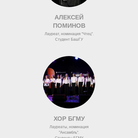
АЛЕКСЕЙ
ПОМИНОВ
Лауреат, номинация "Чтец".
Студент БашГУ
ХОР БГМУ
Лауреаты, номинация
"Ансамбль".
Студенты БГМУ