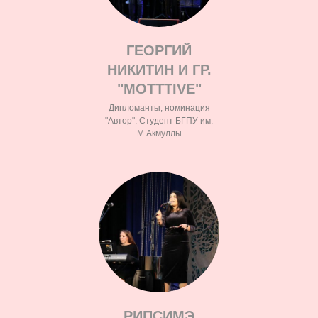
ГЕОРГИЙ
НИКИТИН И ГР.
"MOTTTIVE"
Дипломанты, номинация
"Автор". Студент БГПУ им.
М.Акмуллы
РИПСИМЭ