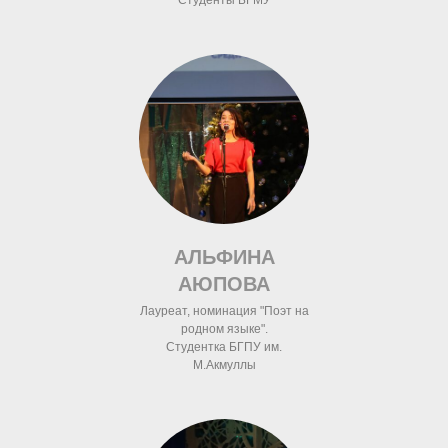
АЛЬФИНА
АЮПОВА
Лауреат, номинация "Поэт на
родном языке".
Студентка БГПУ им.
М.Акмуллы