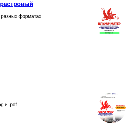
 растровый
 разных форматах
g и .pdf